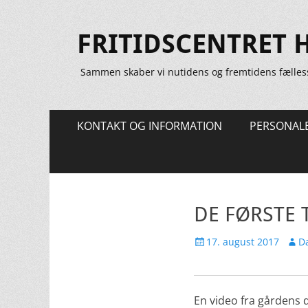
FRITIDSCENTRET 
Sammen skaber vi nutidens og fremtidens fælles
Primær
Spring
KONTAKT OG INFORMATION
PERSONAL
til
Menu
indhold
DE FØRSTE 
Udgivet
Forfa
17. august 2017
Da
den
En video fra gårdens 