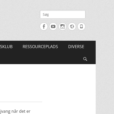
Søg
efter:
Facebook
YouTube
Instagram
Website
Tlf.
SKLUB
RESSOURCEPLADS
DIVERSE
Søg
jvang når det er