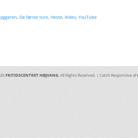
s
yggeren
,
De første ture
,
Heste
,
Video
,
YouTube
ation
Næste
indlæg:
026
FRITIDSCENTRET HØJVANG
. All Rights Reserved. | Catch Responsive af