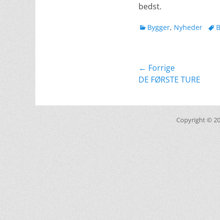
bedst.
kategorier
Tag
Bygger
,
Nyheder
B
Indlægsnavig
← Forrige
Forrige
DE FØRSTE TURE
indlæg:
Copyright © 2