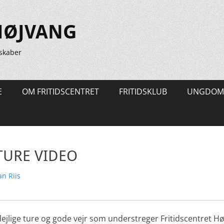
HØJVANG
skaber
E
OM FRITIDSCENTRET
FRITIDSKLUB
UNGDOM
TURE VIDEO
tter
n Riis
dejlige ture og gode vejr som understreger Fritidscentret Hø