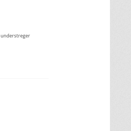
m understreger
r.