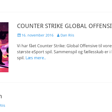
COUNTER STRIKE GLOBAL OFFENSI
Udgivet
Forfatter
16. november 2016
Dan Riis
den
Vi har fået Counter Strike: Global Offensive til vor
største eSport spil. Sammenspil og fællesskab er i 
spil.
Læs mere..
n
r
Riis