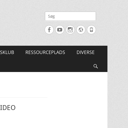
Søg
efter:
Facebook
YouTube
Instagram
Website
Tlf.
SKLUB
RESSOURCEPLADS
DIVERSE
Søg
VIDEO