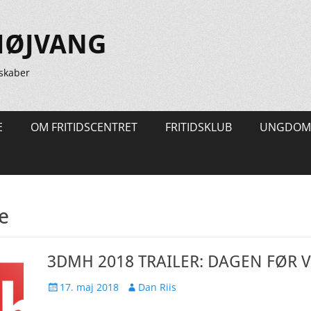
HØJVANG
skaber
E
OM FRITIDSCENTRET
FRITIDSKLUB
UNGDOM
e
3DMH 2018 TRAILER: DAGEN FØR 
Udgivet
Forfatter
17. maj 2018
Dan Riis
den