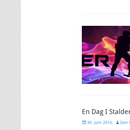
En Dag I Stalde
Udgivet
Forfatte
30. juni 2016
Dan 
den