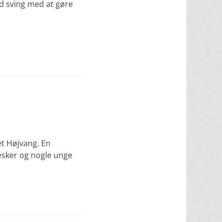
uld sving med at gøre
et Højvang. En
esker og nogle unge