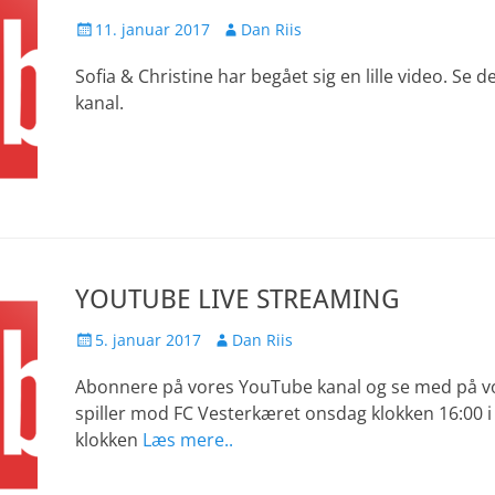
Udgivet
Forfatter
11. januar 2017
Dan Riis
den
Sofia & Christine har begået sig en lille video. Se
kanal.
YOUTUBE LIVE STREAMING
Udgivet
Forfatter
5. januar 2017
Dan Riis
den
Abonnere på vores YouTube kanal og se med på vor
spiller mod FC Vesterkæret onsdag klokken 16:00 i 
klokken
Læs mere..