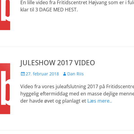
En lille video fra Fritidscentret Højvang som er i f
klar til 3 DAGE MED HEST.
JULESHOW 2017 VIDEO
Udgivet
Forfatter
27. februar 2018
Dan Riis
den
Video fra vores juleafslutning 2017 på Fritidscentr
hyggelig eftermiddag med en masse dejlige menn
der havde øvet og planlagt et
Læs mere..