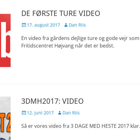
DE FØRSTE TURE VIDEO
Udgivet
Forfatter
17. august 2017
Dan Riis
den
En video fra gårdens dejlige ture og gode vejr so
Fritidscentret Højvang når det er bedst.
3DMH2017: VIDEO
Udgivet
Forfatter
12. juni 2017
Dan Riis
den
Så er vores video fra 3 DAGE MED HESTE 2017 kla