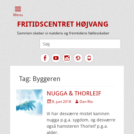
Menu
FRITIDSCENTRET HØJVANG
Sammen skaber vi nutidens og fremtidens fællesskaber
Søg
efter:
Facebook
YouTube
Instagram
Website
Tlf.
Tag:
Byggeren
NUGGA & THORLEIF
Udgivet
Forfatter
8. juni 2018
Dan Riis
den
Vi har desværre mistet kaninen
nugga p.g.a. sygdom, og desværre
også hamsteren Thorleif p.g.a.
alder.