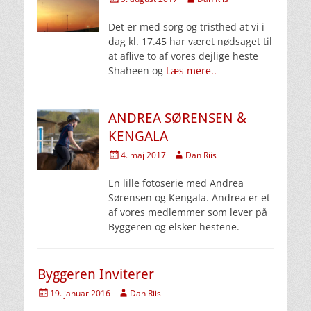
den
Det er med sorg og tristhed at vi i
dag kl. 17.45 har været nødsaget til
at aflive to af vores dejlige heste
Shaheen og
Læs mere..
ANDREA SØRENSEN &
KENGALA
Udgivet
Forfatter
4. maj 2017
Dan Riis
den
En lille fotoserie med Andrea
Sørensen og Kengala. Andrea er et
af vores medlemmer som lever på
Byggeren og elsker hestene.
Byggeren Inviterer
Udgivet
Forfatter
19. januar 2016
Dan Riis
den