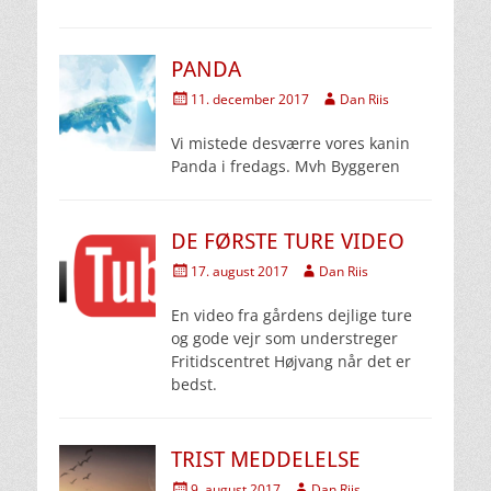
PANDA
Udgivet
Forfatter
11. december 2017
Dan Riis
den
Vi mistede desværre vores kanin
Panda i fredags. Mvh Byggeren
DE FØRSTE TURE VIDEO
Udgivet
Forfatter
17. august 2017
Dan Riis
den
En video fra gårdens dejlige ture
og gode vejr som understreger
Fritidscentret Højvang når det er
bedst.
TRIST MEDDELELSE
Udgivet
Forfatter
9. august 2017
Dan Riis